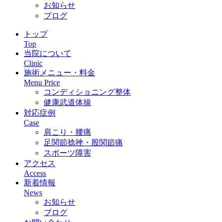
お知らせ
ブログ
トップ
Top
当院について
Clinic
施術メニュー・料金
Menu Price
コンディショニング整体
健康武道体操
対応症例
Case
肩こり・腰痛
足関節捻挫・股関節痛
スポーツ障害
アクセス
Access
新着情報
News
お知らせ
ブログ