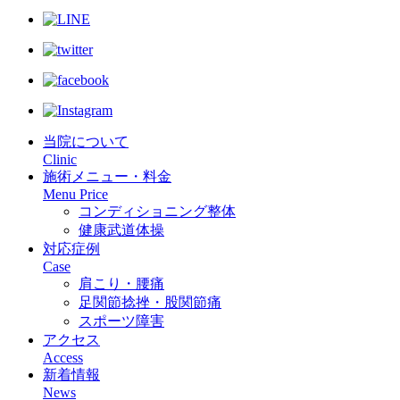
当院について
Clinic
施術メニュー・料金
Menu Price
コンディショニング整体
健康武道体操
対応症例
Case
肩こり・腰痛
足関節捻挫・股関節痛
スポーツ障害
アクセス
Access
新着情報
News