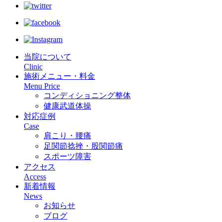
当院について
Clinic
施術メニュー・料金
Menu Price
コンディショニング整体
健康武道体操
対応症例
Case
肩こり・腰痛
足関節捻挫・股関節痛
スポーツ障害
アクセス
Access
新着情報
News
お知らせ
ブログ