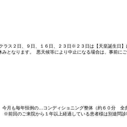
曜クラス２日、９日、１６日、２３日※２３日は【天皇誕生日】
みとなります。 悪天候等により中止になる場合は、事前にご
今月も毎年恒例の…コンディショニング整体（約６０分 全身
‼ ※前回のご来院から１年以上経過している患者様は別途問