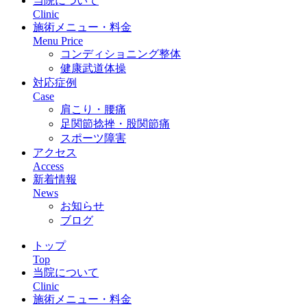
当院について
Clinic
施術メニュー・料金
Menu Price
コンディショニング整体
健康武道体操
対応症例
Case
肩こり・腰痛
足関節捻挫・股関節痛
スポーツ障害
アクセス
Access
新着情報
News
お知らせ
ブログ
トップ
Top
当院について
Clinic
施術メニュー・料金