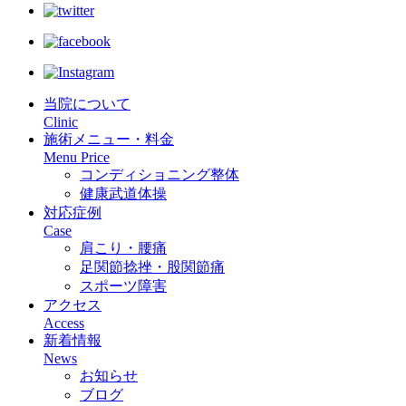
当院について
Clinic
施術メニュー・料金
Menu Price
コンディショニング整体
健康武道体操
対応症例
Case
肩こり・腰痛
足関節捻挫・股関節痛
スポーツ障害
アクセス
Access
新着情報
News
お知らせ
ブログ